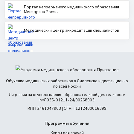
8 (800) 350 9867
Портал непрерывного медицинского образования
amo@24amo.ru
Минздрава России
Методический центр аккредитации специалистов
Перейти на портал дистанционного обучения
Обучение медицинских работников в Смоленске и дистанционно
по всей России
Лицензия на осуществление образовательной деятельности
№Л035-01211-24/00268903
ИНН 2461047903 | ОГРН 1212400016399
Программы обучения
Курсы для врачей