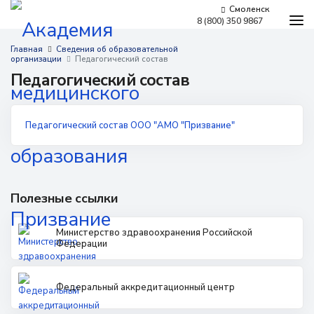
Смоленск
8 (800) 350 9867
Программы обучения
Главная
Сведения об образовательной
организации
Педагогический состав
Условия обучения
Педагогический состав
Бесплатное обучение
Для работодателей
Педагогический состав ООО "АМО "Призвание"
Наши мероприятия
Сведения об образовательной организации
Новости
Контакты
Полезные ссылки
Министерство здравоохранения Российской
Федерации
Федеральный аккредитационный центр
г. Смоленск,
​Памфилова, 5