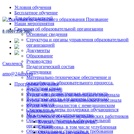
Условия обучения
Бесплатное обучение
Для работодателей
Наши мероприятия
Сведения об образовательной организации
8 (800) 350 9867
Основные сведения
Структура и органы управления образовательной
организацией
Документы
Образование
Руководство
Смоленск
Педагогический состав
Сотрудники
amo@24amo.ru
Материально-техническое обеспечение и
оснащённость образовательного процесса.
Программы обучения
Доступная среда
Курсы для врачей
Финансово-хозяйственная деятельность
Курсы для среднего медицинского персонала
Вакантные места для приема (перевода)
Курсы для младшего медицинского персонала
обучающихся
Курсы для специалистов с немедицинским
Стипендии и меры поддержки обучающихся
образованием
Международное сотрудничество
Практическое обучение медицинских работников
Организация питания в образовательной
Курсы с "постановкой руки"
организации
Стажировка, в том числе углубленная
Образовательные стандарты и требования
Обучение на тренажёрах