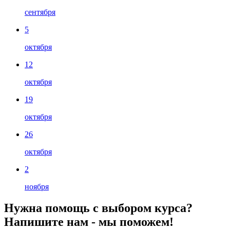
сентября
5
октября
12
октября
19
октября
26
октября
2
ноября
Нужна помощь с выбором курса?
Напишите нам - мы поможем!