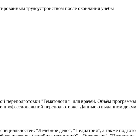
нтированным трудоустройством после окончания учебы
 переподготовки "Гематология" для врачей. Объём программы - 
о профессиональной переподготовке. Данные о выданном докум
специальностей: "Лечебное дело", "Педиатрия", а также подгото
ебная практика (семейная медицина)", "Онкология", "Педиатрия"