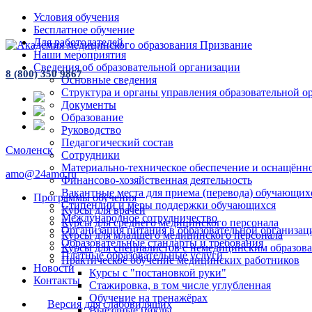
Условия обучения
Бесплатное обучение
Для работодателей
Наши мероприятия
Сведения об образовательной организации
8 (800) 350 9867
Основные сведения
Структура и органы управления образовательной о
Документы
Образование
Руководство
Педагогический состав
Смоленск
Сотрудники
Материально-техническое обеспечение и оснащённос
amo@24amo.ru
Финансово-хозяйственная деятельность
Вакантные места для приема (перевода) обучающих
Программы обучения
Стипендии и меры поддержки обучающихся
Курсы для врачей
Международное сотрудничество
Курсы для среднего медицинского персонала
Организация питания в образовательной организац
Курсы для младшего медицинского персонала
Образовательные стандарты и требования
Курсы для специалистов с немедицинским образов
Платные образовательные услуги
Практическое обучение медицинских работников
Новости
Курсы с "постановкой руки"
Контакты
Стажировка, в том числе углубленная
Обучение на тренажёрах
Версия для слабовидящих
Выездные циклы