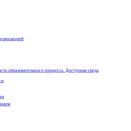
рганизацией
ть образовательного процесса. Доступная среда
ся
ии
анием