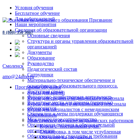
Условия обучения
Бесплатное обучение
Для работодателей
Наши мероприятия
Сведения об образовательной организации
8 (800) 350 9867
Основные сведения
Структура и органы управления образовательной
организацией
Документы
Образование
Руководство
Смоленск
Педагогический состав
Сотрудники
amo@24amo.ru
Материально-техническое обеспечение и
оснащённость образовательного процесса.
Программы обучения
Доступная среда
Курсы для врачей
Финансово-хозяйственная деятельность
Курсы для среднего медицинского персонала
Вакантные места для приема (перевода)
Курсы для младшего медицинского персонала
обучающихся
Курсы для специалистов с немедицинским
Стипендии и меры поддержки обучающихся
образованием
Международное сотрудничество
Практическое обучение медицинских работников
Организация питания в образовательной
Курсы с "постановкой руки"
организации
Стажировка, в том числе углубленная
Образовательные стандарты и требования
Обучение на тренажёрах