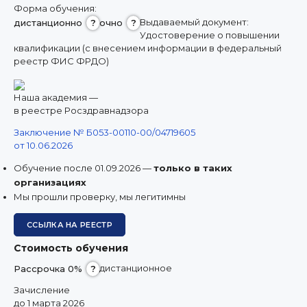
8 (800) 350 9867
Форма обучения:
Выдаваемый документ:
дистанционно
?
очно
?
amo@24amo.ru
Удостоверение о повышении
квалификации (с внесением информации в федеральный
реестр ФИС ФРДО)
ПЕРЕЙТИ НА ПОРТАЛ ДИСТАНЦИОННОГО ОБУЧЕНИЯ
Наша академия —
в реестре Росздравнадзора
Заключение № Б053-00110-00/04719605
от 10.06.2026
Обучение после 01.09.2026 —
только в таких
организациях
Мы прошли проверку, мы легитимны
ССЫЛКА НА РЕЕСТР
Стоимость обучения
дистанционное
Рассрочка 0%
?
Зачисление
до 1 марта 2026