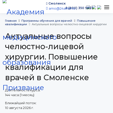
Смоленск
8 (800) 350 9867
amo@24amo.ru
Программы обучения
Главная
Программы обучения для врачей
Повышение
квалификации
Актуальные вопросы челюстно-лицевой хирургии
Условия обучения
Актуальные вопросы
Бесплатное обучение
Для работодателей
челюстно-лицевой
Наши мероприятия
хирургии. Повышение
Сведения об образовательной организации
квалификации для
Новости
Контакты
врачей в Смоленске
Длительность курса:
144 часа (1 месяц)
Ближайший поток:
г. Смоленск,
10 августа 2026 г.
​Памфилова, 5