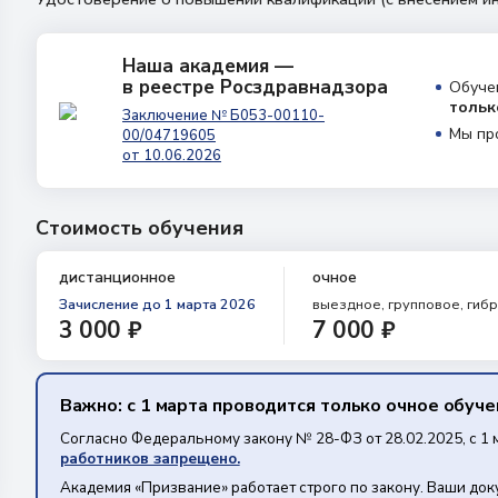
Наша академия —
в реестре Росздравнадзора
Обуче
тольк
Заключение № Б053-00110-
Мы пр
00/04719605
от 10.06.2026
Стоимость обучения
дистанционное
очное
Зачисление
до 1 марта 2026
выездное, групповое, гиб
3 000 ₽
7 000 ₽
Важно: с 1 марта проводится только очное обуч
Согласно Федеральному закону № 28-ФЗ от 28.02.2025, с 1 
работников запрещено.
Академия «Призвание» работает строго по закону. Ваши до