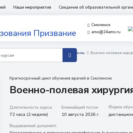
лей
Наши мероприятия
Сведения об образовательной орга
Смоленск
amo@24amo.ru
бучения для врачей
Краткосрочные циклы
Военно-полевая хиру
Краткосрочный цикл обучения врачей в Смоленске
Военно-полевая хирурги
Длительность курса:
Ближайший поток:
Форма обуч
72 часа (2 недели)
10 августа 2026 г.
дистанцио
Выдаваемый документ:
Удостоверение о повышении квалификации (с внесением