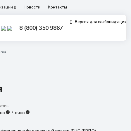
низации
Новости
Контакты
Версия для слабовидящих
8 (800) 350 9867
ргия
я
ения:
нно
очно
?
?
 информации в федеральный реестр ФИС ФРДО)