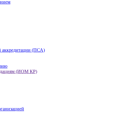
анием
 аккредитации (ПСА)
орию
ндациям (ИОМ КР)
рганизацией