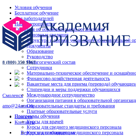
Условия обучения
Бесплатное обучение
Для работодателей
Наши мероприятия
Сведения об образовательной организации
Основные сведения
Структура и органы управления образовательной о
Документы
Образование
Руководство
Педагогический состав
8 (800) 350 9867
Сотрудники
Материально-техническое обеспечение и оснащённос
Финансово-хозяйственная деятельность
Вакантные места для приема (перевода) обучающих
Стипендии и меры поддержки обучающихся
Международное сотрудничество
Смоленск
Организация питания в образовательной организац
Образовательные стандарты и требования
amo@24amo.ru
Платные образовательные услуги
Программы обучения
Новости
Курсы для врачей
Контакты
Курсы для среднего медицинского персонала
Версия для слабовидящих
Курсы для младшего медицинского персонала